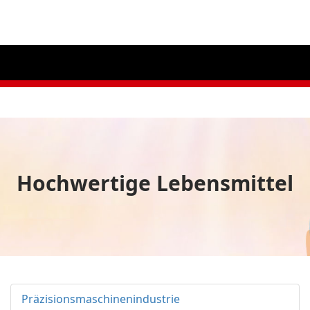
Skip to main content
Home
Nachri
Hochwertige Lebensmittel
Präzisionsmaschinenindustrie