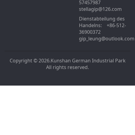
57457987
stellagip@126.com
Dienstabteilung des
Handelns: +86-512-
36900372
gip_leung@outlook.com
Copyright © 2026.Kunshan German Industrial Park
All rights reserved.