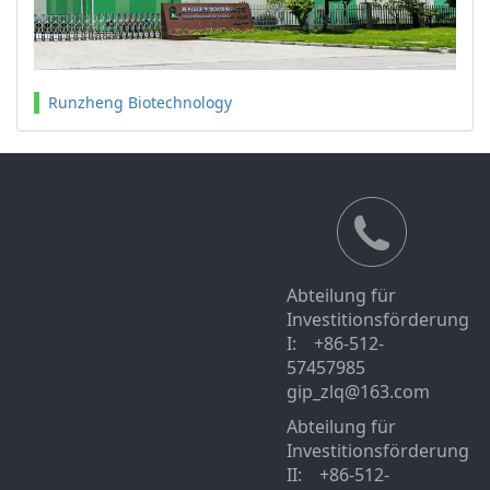
Runzheng Biotechnology
Abteilung für
Investitionsförderung
I: +86-512-
57457985
gip_zlq@163.com
Abteilung für
Investitionsförderung
II: +86-512-